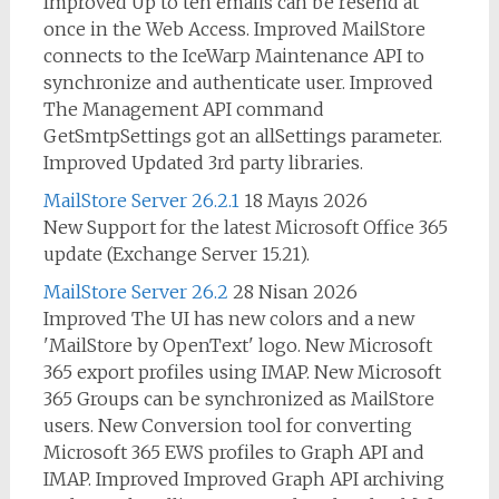
Improved Up to ten emails can be resend at
once in the Web Access. Improved MailStore
connects to the IceWarp Maintenance API to
synchronize and authenticate user. Improved
The Management API command
GetSmtpSettings got an allSettings parameter.
Improved Updated 3rd party libraries.
MailStore Server 26.2.1
18 Mayıs 2026
New Support for the latest Microsoft Office 365
update (Exchange Server 15.21).
MailStore Server 26.2
28 Nisan 2026
Improved The UI has new colors and a new
'MailStore by OpenText' logo. New Microsoft
365 export profiles using IMAP. New Microsoft
365 Groups can be synchronized as MailStore
users. New Conversion tool for converting
Microsoft 365 EWS profiles to Graph API and
IMAP. Improved Improved Graph API archiving