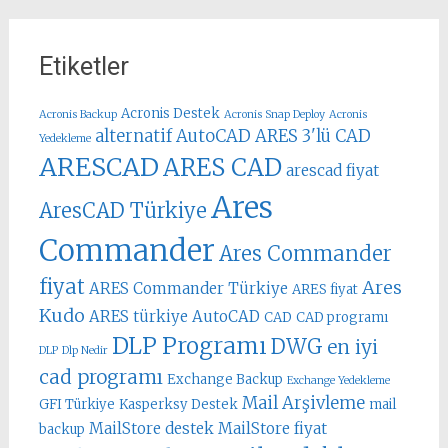
Etiketler
Acronis Destek
Acronis Backup
Acronis Snap Deploy
Acronis
alternatif AutoCAD
ARES 3'lü CAD
Yedekleme
ARESCAD
ARES CAD
arescad fiyat
Ares
AresCAD Türkiye
Commander
Ares Commander
fiyat
Ares
ARES Commander Türkiye
ARES fiyat
Kudo
ARES türkiye
AutoCAD
CAD
CAD programı
DLP Programı
DWG
en iyi
DLP
Dlp Nedir
cad programı
Exchange Backup
Exchange Yedekleme
Mail Arşivleme
GFI Türkiye
Kasperksy Destek
mail
MailStore destek
MailStore fiyat
backup