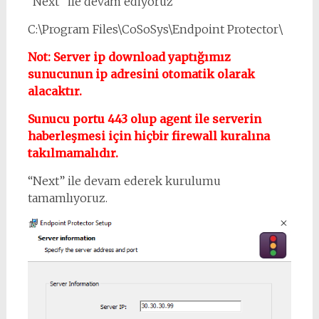
“Next” ile devam ediyoruz
C:\Program Files\CoSoSys\Endpoint Protector\
Not: Server ip download yaptığımız
sunucunun ip adresini otomatik olarak
alacaktır.
Sunucu portu 443 olup agent ile serverin
haberleşmesi için hiçbir firewall kuralına
takılmamalıdır.
“Next” ile devam ederek kurulumu
tamamlıyoruz.