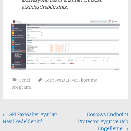
etkinleştirebilirsiniz.
Genel
CosoSys DLP
,
Veri koruma
programı
Yazı
←
GFI FaxMaker Ayarları
CosoSys Endpoint
Nasıl Yedeklenir?
Protector Aygıt ve Usb
dolaşımı
Engelleme
→