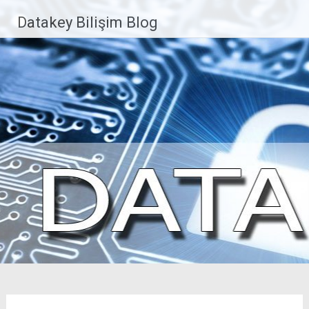
İçeriğe
Datakey Bilişim Blog
geç