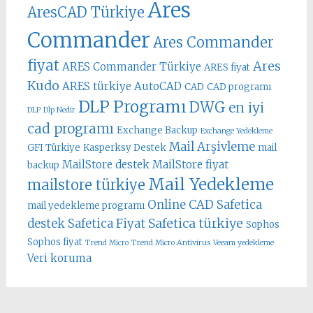
Ares
AresCAD Türkiye
Commander
Ares Commander
fiyat
Ares
ARES Commander Türkiye
ARES fiyat
Kudo
ARES türkiye
AutoCAD
CAD
CAD programı
DLP Programı
DWG
en iyi
DLP
Dlp Nedir
cad programı
Exchange Backup
Exchange Yedekleme
Mail Arşivleme
GFI Türkiye
Kasperksy Destek
mail
MailStore destek
MailStore fiyat
backup
Mail Yedekleme
mailstore türkiye
Online CAD
Safetica
mail yedekleme programı
Safetica türkiye
destek
Safetica Fiyat
Sophos
Sophos fiyat
Trend Micro
Trend Micro Antivirus
Veeam yedekleme
Veri koruma