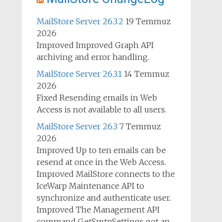
MailStore Server 26.3.2
19 Temmuz
2026
Improved Improved Graph API
archiving and error handling.
MailStore Server 26.3.1
14 Temmuz
2026
Fixed Resending emails in Web
Access is not available to all users.
MailStore Server 26.3
7 Temmuz
2026
Improved Up to ten emails can be
resend at once in the Web Access.
Improved MailStore connects to the
IceWarp Maintenance API to
synchronize and authenticate user.
Improved The Management API
command GetSmtpSettings got an