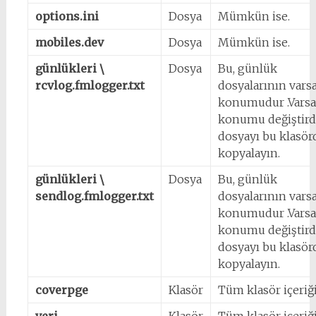
options.ini
Dosya
Mümkün ise.
mobiles.dev
Dosya
Mümkün ise.
günlükleri \
Dosya
Bu,
günlük
rcvlog.fmlogger.txt
dosyalarının vars
konumudur .Varsa
konumu değiştird
dosyayı bu klasö
kopyalayın.
günlükleri \
Dosya
Bu, günlük
sendlog.fmlogger.txt
dosyalarının vars
konumudur .Varsa
konumu değiştird
dosyayı bu klasö
kopyalayın.
coverpge
Klasör
Tüm klasör içeriği