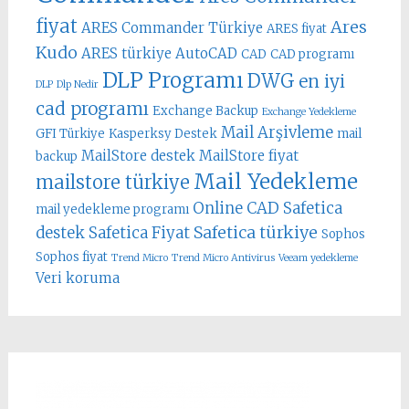
fiyat
Ares
ARES Commander Türkiye
ARES fiyat
Kudo
ARES türkiye
AutoCAD
CAD
CAD programı
DLP Programı
DWG
en iyi
DLP
Dlp Nedir
cad programı
Exchange Backup
Exchange Yedekleme
Mail Arşivleme
GFI Türkiye
Kasperksy Destek
mail
MailStore destek
MailStore fiyat
backup
Mail Yedekleme
mailstore türkiye
Online CAD
Safetica
mail yedekleme programı
Safetica türkiye
destek
Safetica Fiyat
Sophos
Sophos fiyat
Trend Micro
Trend Micro Antivirus
Veeam yedekleme
Veri koruma