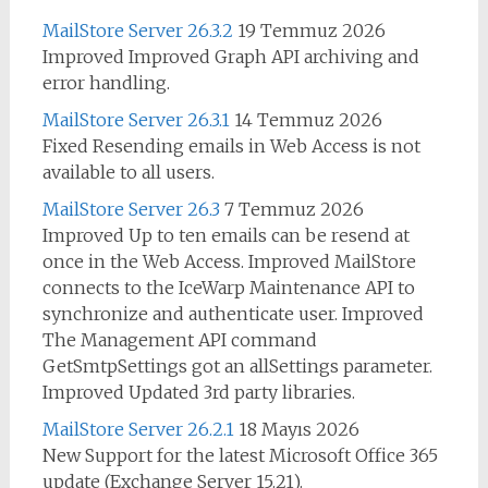
MailStore Server 26.3.2
19 Temmuz 2026
Improved Improved Graph API archiving and
error handling.
MailStore Server 26.3.1
14 Temmuz 2026
Fixed Resending emails in Web Access is not
available to all users.
MailStore Server 26.3
7 Temmuz 2026
Improved Up to ten emails can be resend at
once in the Web Access. Improved MailStore
connects to the IceWarp Maintenance API to
synchronize and authenticate user. Improved
The Management API command
GetSmtpSettings got an allSettings parameter.
Improved Updated 3rd party libraries.
MailStore Server 26.2.1
18 Mayıs 2026
New Support for the latest Microsoft Office 365
update (Exchange Server 15.21).