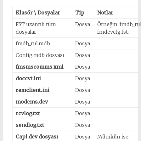
Klasör \ Dosyalar
Tip
Notlar
FST uzantılı tüm
Dosya
Örneğin: fmdb_rul
dosyalar
fmdevcfg.fst.
fmdb_rul.mdb
Dosya
Config.mdb dosyası
Dosya
fmsmscomms.xml
Dosya
doccvt.ini
Dosya
remclient.ini
Dosya
modems.dev
Dosya
rcvlog.txt
Dosya
sendlog.txt
Dosya
Capi.dev dosyası
Dosya
Mümkün ise.