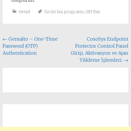
oluşturun.
Genel
En iyi fax programı
,
GFI Fax
Yazı
←
Gemalto – One-Time
CosoSys Endpoint
Password (OTP)
Protector Control Panel
dolaşımı
Authentication
Girişi, Aktivasyon ve Ajan
Yükleme İşlemleri.
→