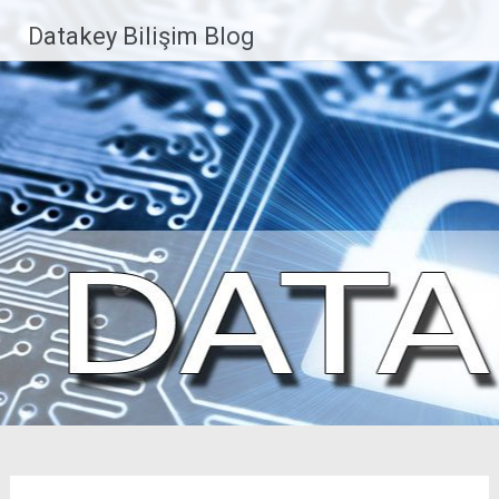
İçeriğe
Datakey Bilişim Blog
geç