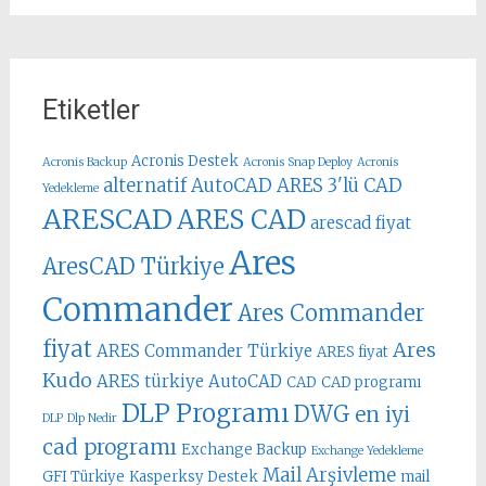
Etiketler
Acronis Destek
Acronis Backup
Acronis Snap Deploy
Acronis
alternatif AutoCAD
ARES 3'lü CAD
Yedekleme
ARESCAD
ARES CAD
arescad fiyat
Ares
AresCAD Türkiye
Commander
Ares Commander
fiyat
Ares
ARES Commander Türkiye
ARES fiyat
Kudo
ARES türkiye
AutoCAD
CAD
CAD programı
DLP Programı
DWG
en iyi
DLP
Dlp Nedir
cad programı
Exchange Backup
Exchange Yedekleme
Mail Arşivleme
GFI Türkiye
Kasperksy Destek
mail