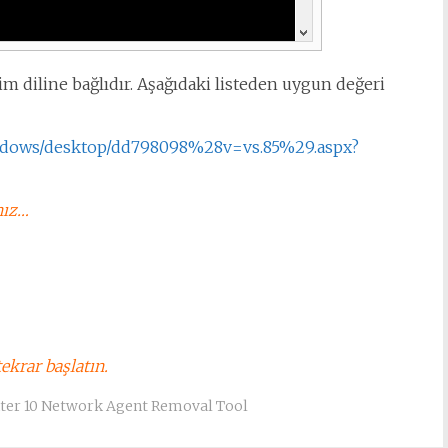
im diline bağlıdır. Aşağıdaki listeden uygun değeri
windows/desktop/dd798098%28v=vs.85%29.aspx?
nız…
ekrar başlatın.
nter 10 Network Agent Removal Tool