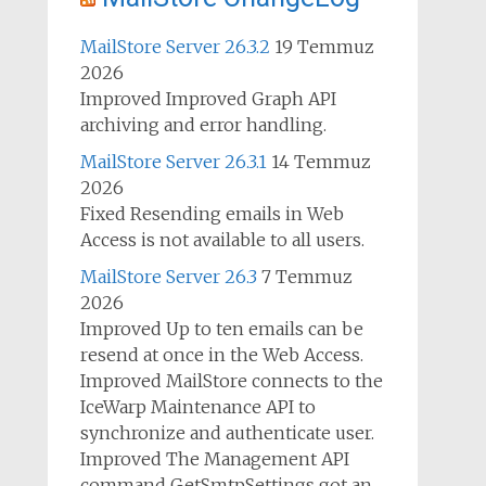
MailStore Server 26.3.2
19 Temmuz
2026
Improved Improved Graph API
archiving and error handling.
MailStore Server 26.3.1
14 Temmuz
2026
Fixed Resending emails in Web
Access is not available to all users.
MailStore Server 26.3
7 Temmuz
2026
Improved Up to ten emails can be
resend at once in the Web Access.
Improved MailStore connects to the
IceWarp Maintenance API to
synchronize and authenticate user.
Improved The Management API
command GetSmtpSettings got an