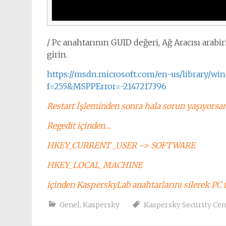
/ Pc anahtarının GUID değeri, Ağ Aracısı arabir
girin.
https://msdn.microsoft.com/en-us/library/
f=255&MSPPError=-2147217396
Restart İşleminden sonra hala sorun yaşıyorsa
Regedit içinden…
HKEY_CURRENT _USER -> SOFTWARE
HKEY_LOCAL_MACHINE
içinden KasperskyLab anahtarlarını silerek PC t
Genel
,
Kaspersky
Kaspersky Security Ce