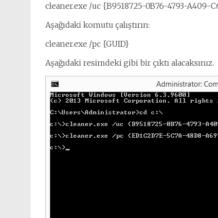
cleaner.exe /uc {B9518725-0B76-4793-A409-
Aşağıdaki komutu çalıştırın:
cleaner.exe /pc {GUID}
Aşağıdaki resimdeki gibi bir çıktı alacaksınız.