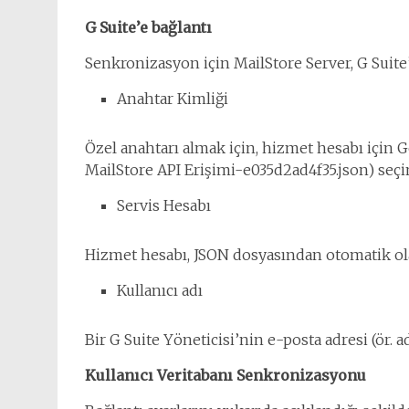
G Suite’e bağlantı
Senkronizasyon için MailStore Server, G Suite’
Anahtar Kimliği
Özel anahtarı almak için, hizmet hesabı için G
MailStore API Erişimi-e035d2ad4f35.json) seçi
Servis Hesabı
Hizmet hesabı, JSON dosyasından otomatik ola
Kullanıcı adı
Bir G Suite Yöneticisi’nin e-posta adresi (ör.
a
Kullanıcı Veritabanı Senkronizasyonu