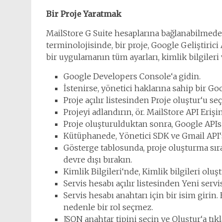
Bir Proje Yaratmak
MailStore G Suite hesaplarına bağlanabilmeden
terminolojisinde, bir proje, Google Geliştiric
bir uygulamanın tüm ayarları, kimlik bilgileri
Google Developers Console‘a gidin.
İstenirse, yönetici haklarına sahip bir Go
Proje açılır listesinden Proje oluştur‘u seç
Projeyi adlandırın, ör. MailStore API Erişi
Proje oluşturulduktan sonra, Google APIs
Kütüphanede, Yönetici SDK ve Gmail API‘si
Gösterge tablosunda, proje oluşturma sıra
devre dışı bırakın.
Kimlik Bilgileri‘nde, Kimlik bilgileri oluşt
Servis hesabı açılır listesinden Yeni servi
Servis hesabı anahtarı için bir isim girin
nedenle bir rol seçmez.
JSON anahtar tipini seçin ve Oluştur‘a tıkl