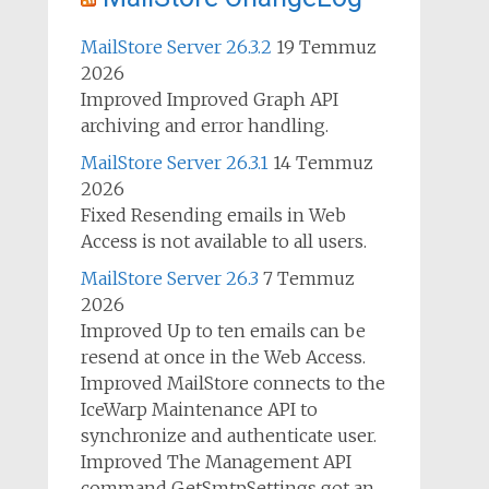
MailStore Server 26.3.2
19 Temmuz
2026
Improved Improved Graph API
archiving and error handling.
MailStore Server 26.3.1
14 Temmuz
2026
Fixed Resending emails in Web
Access is not available to all users.
MailStore Server 26.3
7 Temmuz
2026
Improved Up to ten emails can be
resend at once in the Web Access.
Improved MailStore connects to the
IceWarp Maintenance API to
synchronize and authenticate user.
Improved The Management API
command GetSmtpSettings got an