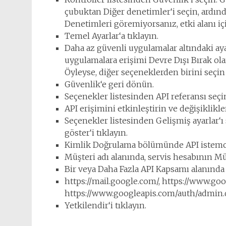
çubuktan Diğer denetimler‘i seçin, ardınd
Denetimleri göremiyorsanız, etki alanı iç
Temel Ayarlar‘a tıklayın.
Daha az güvenli uygulamalar altındaki aya
uygulamalara erişimi Devre Dışı Bırak ol
Öyleyse, diğer seçeneklerden birini seçin 
Güvenlik‘e geri dönün.
Seçenekler listesinden API referansı seçi
API erişimini etkinleştirin ve değişiklikle
Seçenekler listesinden Gelişmiş ayarlar‘
göster‘i tıklayın.
Kimlik Doğrulama bölümünde API istemci 
Müşteri adı alanında, servis hesabının Mü
Bir veya Daha Fazla API Kapsamı alanında 
https://mail.google.com/, https://www.go
https://www.googleapis.com/auth/admin.d
Yetkilendir‘i tıklayın.