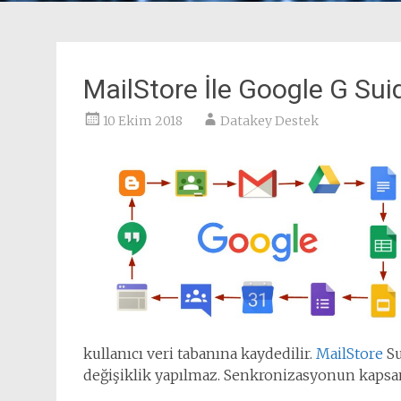
MailStore İle Google G Su
10 Ekim 2018
Datakey Destek
kullanıcı veri tabanına kaydedilir.
MailStore
Su
değişiklik yapılmaz. Senkronizasyonun kapsamı f