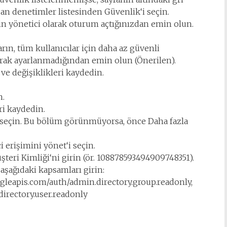
an denetimler listesinden Güvenlik‘i seçin.
in yönetici olarak oturum açtığınızdan emin olun.
rın, tüm kullanıcılar için daha az güvenli
arak ayarlanmadığından emin olun (Önerilen).
ve değişiklikleri kaydedin.
n.
ri kaydedin.
ı seçin. Bu bölüm görünmüyorsa, önce Daha fazla
erişimini yönet‘i seçin.
şteri Kimliği‘ni girin (ör. 108878593494909748351).
aşağıdaki kapsamları girin:
ogleapis.com/auth/admin.directory.group.readonly,
irectory.user.readonly