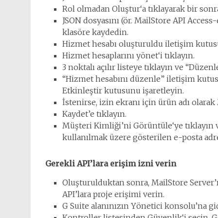
Rol olmadan Oluştur‘a tıklayarak bir sonr
JSON dosyasını (ör. MailStore API Access
klasöre kaydedin.
Hizmet hesabı oluşturuldu iletişim kutus
Hizmet hesaplarını yönet‘i tıklayın.
3 noktalı açılır listeye tıklayın ve “Düzenl
“Hizmet hesabını düzenle” iletişim kutus
Etkinleştir kutusunu işaretleyin.
İstenirse, izin ekranı için ürün adı olarak
Kaydet’e tıklayın.
Müşteri Kimliği’ni Görüntüle‘ye tıklayın 
kullanılmak üzere gösterilen e-posta adre
Gerekli API’lara erişim izni verin
Oluşturulduktan sonra, MailStore Server’
API’lara proje erişimi verin.
G Suite alanınızın Yönetici konsolu’na gi
Kontroller listesinden Güvenlik‘i seçin. 