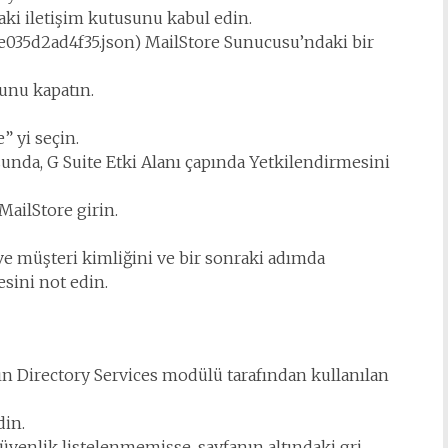
aki iletişim kutusunu kabul edin.
-e035d2ad4f35.json) MailStore Sunucusu’ndaki bir
unu kapatın.
e” yi seçin.
unda, G Suite Etki Alanı çapında Yetkilendirmesini
 MailStore girin.
ve müşteri kimliğini ve bir sonraki adımda
sini not edin.
ın Directory Services modülü tarafından kullanılan
din.
Güvenlik listelenmemişse, sayfanın altındaki gri