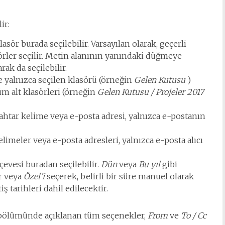
ir:
asör burada seçilebilir. Varsayılan olarak, geçerli
örler seçilir. Metin alanının yanındaki düğmeye
rak da seçilebilir.
e yalnızca seçilen klasörü (örneğin
Gelen Kutusu
)
m alt klasörleri (örneğin
Gelen Kutusu / Projeler 2017
ahtar kelime veya e-posta adresi, yalnızca e-postanın
imeler veya e-posta adresleri, yalnızca e-posta alıcı
vesi buradan seçilebilir.
Dün
veya
Bu yıl
gibi
ir veya
Özel’i
seçerek, belirli bir süre manuel olarak
ş tarihleri ​​dahil edilecektir.
ma bölümünde açıklanan tüm seçenekler,
From
ve
To / Cc