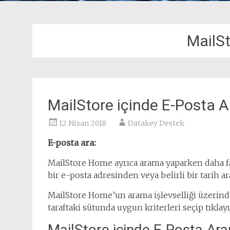
MailS
MailStore içinde E-Posta 
12 Nisan 2018
Datakey Destek
E-posta ara:
MailStore Home ayrıca arama yaparken daha faz
bir e-posta adresinden veya belirli bir tarih ara
MailStore Home’un arama işlevselliği üzerinde
taraftaki sütunda uygun kriterleri seçip tıklay
MailStore içinde E-Posta Ar