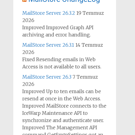
MailStore Server 26.3.2
19 Temmuz
2026
Improved Improved Graph API
archiving and error handling.
MailStore Server 26.3.1
14 Temmuz
2026
Fixed Resending emails in Web
Access is not available to all users.
MailStore Server 26.3
7 Temmuz
2026
Improved Up to ten emails can be
resend at once in the Web Access.
Improved MailStore connects to the
IceWarp Maintenance API to
synchronize and authenticate user.
Improved The Management API
command GetSmtpSettings got an