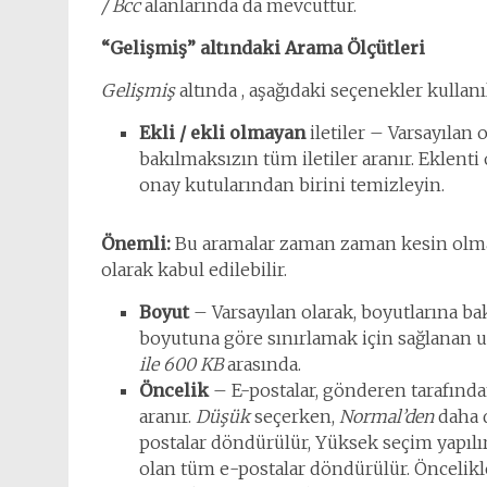
/ Bcc
alanlarında da mevcuttur.
“Gelişmiş” altındaki Arama Ölçütleri
Gelişmiş
altında , aşağıdaki seçenekler kullanıl
Ekli / ekli olmayan
iletiler – Varsayılan 
bakılmaksızın tüm iletiler aranır. Eklenti
onay kutularından birini temizleyin.
Önemli:
Bu aramalar zaman zaman kesin olmaya
olarak kabul edilebilir.
Boyut
– Varsayılan olarak, boyutlarına ba
boyutuna göre sınırlamak için sağlanan u
ile 600 KB
arasında.
Öncelik
– E-postalar, gönderen tarafınd
aranır.
Düşük
seçerken,
Normal’den
daha d
postalar döndürülür, Yüksek seçim yapılı
olan tüm e-postalar döndürülür. Öncelikle