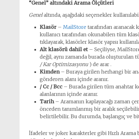
“Genel” altındaki Arama Ölçütleri
Genel
altında, aşağıdaki seçenekler kullanılabil
Klasör
–
MailStore
tarafından aranacak kl
kullanıcı tarafından okunabilen tüm klas
tıklayarak, klasörler klasör yapısı kullanıla
Alt klasörü dahil et
– Seçiliyse, MailStor
değil, aynı zamanda burada oluşturulan tü
/ Kar Optimizasyonu
) de arar .
Kimden
– Buraya girilen herhangi bir an
gönderen alanı içinde aranır.
/ Cc / Bcc
– Burada girilen tüm anahtar kel
alanlarının içinde aranır.
Tarih
– Aramanın kaplayacağı zaman çerçe
önceden tanımlanmış bir aralık seçilebil
belirtilebilir. Bu durumda, başlangıç ​​ve biti
İfadeler ve joker karakterler gibi Hızlı Ara