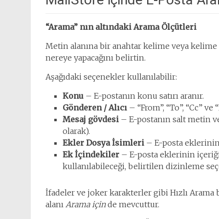
“Arama” nın altındaki Arama Ölçütleri
Metin alanına bir anahtar kelime veya kelime
nereye yapacağını belirtin.
Aşağıdaki seçenekler kullanılabilir:
Konu
– E-postanın konu satırı aranır.
Gönderen / Alıcı
– “From”, “To”, “Cc” ve “
Mesaj gövdesi
– E-postanın salt metin ve
olarak).
Ekler Dosya İsimleri
– E-posta eklerinin 
Ek İçindekiler
– E-posta eklerinin içeriğ
kullanılabileceği, belirtilen dizinleme se
İfadeler ve joker karakterler gibi Hızlı Ara
alanı
Arama için
de mevcuttur.