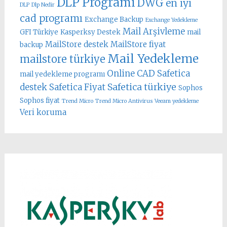
DLP Programı
DWG
en iyi
DLP
Dlp Nedir
cad programı
Exchange Backup
Exchange Yedekleme
Mail Arşivleme
GFI Türkiye
Kasperksy Destek
mail
MailStore destek
MailStore fiyat
backup
Mail Yedekleme
mailstore türkiye
Online CAD
Safetica
mail yedekleme programı
Safetica türkiye
destek
Safetica Fiyat
Sophos
Sophos fiyat
Trend Micro
Trend Micro Antivirus
Veeam yedekleme
Veri koruma