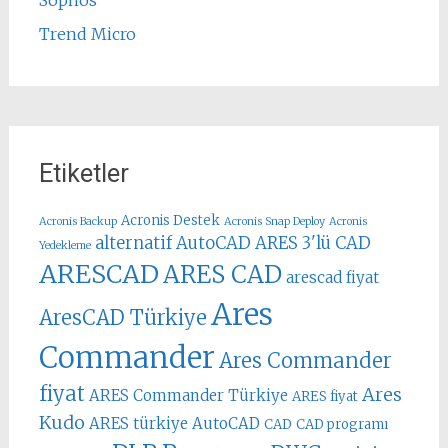
Sophos
Trend Micro
Etiketler
Acronis Destek
Acronis Backup
Acronis Snap Deploy
Acronis
alternatif AutoCAD
ARES 3'lü CAD
Yedekleme
ARESCAD
ARES CAD
arescad fiyat
Ares
AresCAD Türkiye
Commander
Ares Commander
fiyat
Ares
ARES Commander Türkiye
ARES fiyat
Kudo
ARES türkiye
AutoCAD
CAD
CAD programı