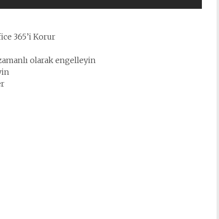
ice 365’i Korur
 zamanlı olarak engelleyin
yin
er