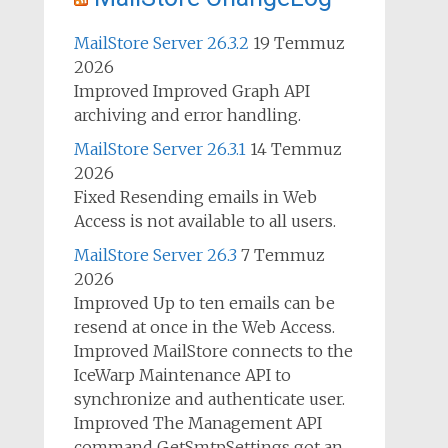
MailStore Server 26.3.2
19 Temmuz
2026
Improved Improved Graph API
archiving and error handling.
MailStore Server 26.3.1
14 Temmuz
2026
Fixed Resending emails in Web
Access is not available to all users.
MailStore Server 26.3
7 Temmuz
2026
Improved Up to ten emails can be
resend at once in the Web Access.
Improved MailStore connects to the
IceWarp Maintenance API to
synchronize and authenticate user.
Improved The Management API
command GetSmtpSettings got an