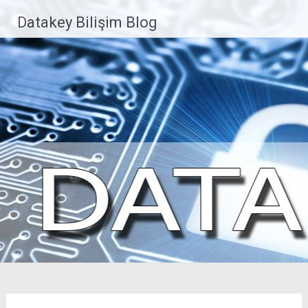
İçeriğe
Datakey Bilişim Blog
geç