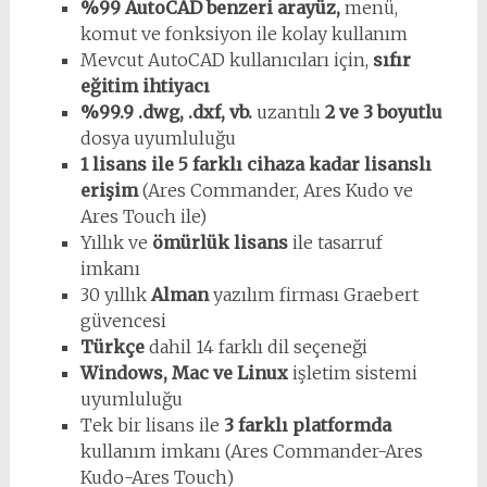
%99 AutoCAD benzeri arayüz,
menü,
komut ve fonksiyon ile kolay kullanım
Mevcut AutoCAD kullanıcıları için,
sıfır
eğitim ihtiyacı
%99.9 .dwg, .dxf, vb.
uzantılı
2 ve 3 boyutlu
dosya uyumluluğu
1 lisans ile 5 farklı cihaza kadar lisanslı
erişim
(Ares Commander, Ares Kudo ve
Ares Touch ile)
Yıllık ve
ömürlük lisans
ile tasarruf
imkanı
30 yıllık
Alman
yazılım firması Graebert
güvencesi
Türkçe
dahil 14 farklı dil seçeneği
Windows, Mac ve Linux
işletim sistemi
uyumluluğu
Tek bir lisans ile
3 farklı platformda
kullanım imkanı (Ares Commander-Ares
Kudo-Ares Touch)