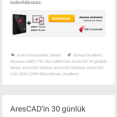
indirebilirsiniz.
Ares Commander
,
Genel
Alman Graebert
Firması
,
ARES 3'lü CAD
,
ARESCAD
,
AresCAD 30 günlük
demo
,
AresCAD Analizi
,
AresCAD Türkiye
,
AutoCAD
,
CAD
,
DWG
,
DWG Düzenleme
,
Graebert
AresCAD’in 30 günlük