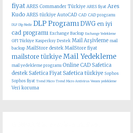
fiyat
Ares
ARES Commander Türkiye
ARES fiyat
Kudo
ARES türkiye
AutoCAD
CAD
CAD programı
DLP Programı
DWG
en iyi
DLP
Dlp Nedir
cad programı
Exchange Backup
Exchange Yedekleme
Mail Arşivleme
GFI Türkiye
Kasperksy Destek
mail
MailStore destek
MailStore fiyat
backup
Mail Yedekleme
mailstore türkiye
Online CAD
Safetica
mail yedekleme programı
Safetica türkiye
destek
Safetica Fiyat
Sophos
Sophos fiyat
Trend Micro
Trend Micro Antivirus
Veeam yedekleme
Veri koruma