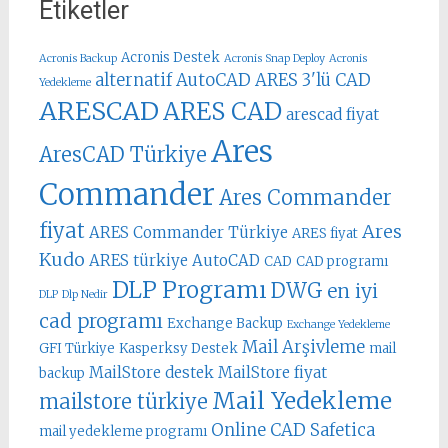
Etiketler
Acronis Destek
Acronis Backup
Acronis Snap Deploy
Acronis
alternatif AutoCAD
ARES 3'lü CAD
Yedekleme
ARESCAD
ARES CAD
arescad fiyat
Ares
AresCAD Türkiye
Commander
Ares Commander
fiyat
Ares
ARES Commander Türkiye
ARES fiyat
Kudo
ARES türkiye
AutoCAD
CAD
CAD programı
DLP Programı
DWG
en iyi
DLP
Dlp Nedir
cad programı
Exchange Backup
Exchange Yedekleme
Mail Arşivleme
GFI Türkiye
Kasperksy Destek
mail
MailStore destek
MailStore fiyat
backup
Mail Yedekleme
mailstore türkiye
Online CAD
Safetica
mail yedekleme programı