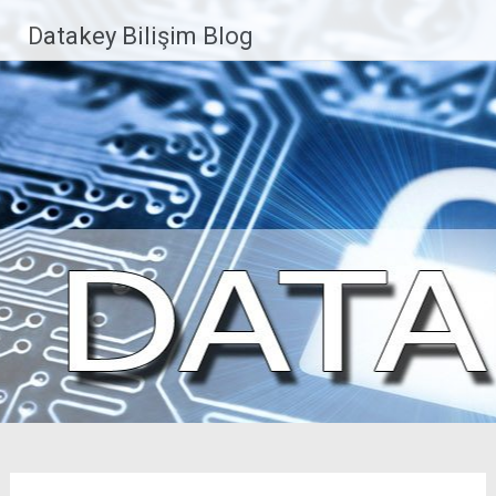
İçeriğe
Datakey Bilişim Blog
geç