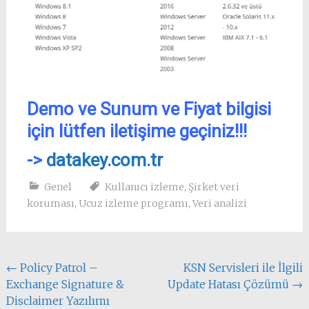
Demo ve Sunum ve Fiyat bilgisi
için lütfen iletişime geçiniz!!!
->
datakey.com.tr
Genel
Kullanıcı izleme
,
Şirket veri
koruması
,
Ucuz izleme programı
,
Veri analizi
Yazı
←
Policy Patrol –
KSN Servisleri ile İlgili
Exchange Signature &
Update Hatası Çözümü
→
dolaşımı
Disclaimer Yazılımı