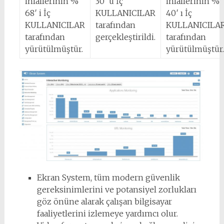
ihlallerinin %
30′ u İç
ihlallerinin %
68′ i İç
KULLANICILAR
40′ ı İç
KULLANICILAR
tarafından
KULLANICILA
tarafından
gerçekleştirildi.
tarafından
yürütülmüştür.
yürütülmüştür.
Ekran System, tüm modern güvenlik
gereksinimlerini ve potansiyel zorlukları
göz önüne alarak çalışan bilgisayar
faaliyetlerini izlemeye yardımcı olur.