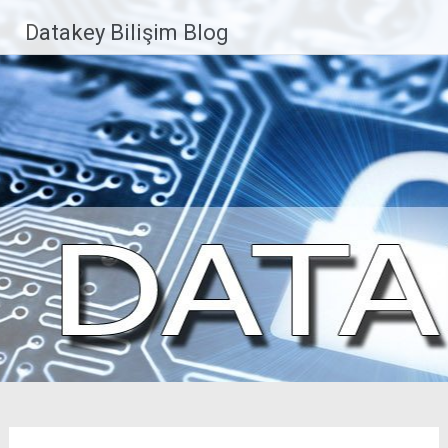
İçeriğe
Datakey Bilişim Blog
geç