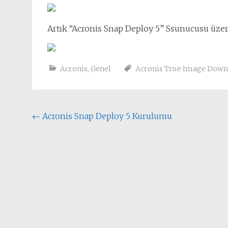
Artık “Acronis Snap Deploy 5” Ssunucusu üzeri
Acronis
,
Genel
Acronis True Image Down
Yazı
←
Acronis Snap Deploy 5 Kurulumu
dolaşımı