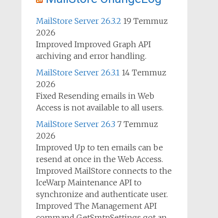
MailStore Server 26.3.2
19 Temmuz
2026
Improved Improved Graph API
archiving and error handling.
MailStore Server 26.3.1
14 Temmuz
2026
Fixed Resending emails in Web
Access is not available to all users.
MailStore Server 26.3
7 Temmuz
2026
Improved Up to ten emails can be
resend at once in the Web Access.
Improved MailStore connects to the
IceWarp Maintenance API to
synchronize and authenticate user.
Improved The Management API
command GetSmtpSettings got an