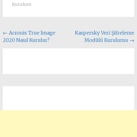
Kurulum
Yazı
←
Acronis True Image
Kaspersky Veri Şifreleme
2020 Nasıl Kurulur?
Modülü Kurulumu
→
dolaşımı