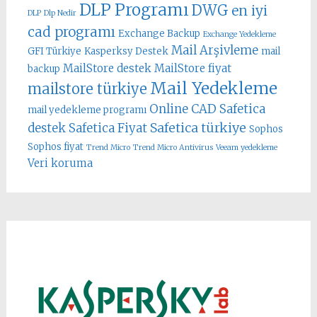
DLP Programı
DWG
en iyi
DLP
Dlp Nedir
cad programı
Exchange Backup
Exchange Yedekleme
Mail Arşivleme
GFI Türkiye
Kasperksy Destek
mail
MailStore destek
MailStore fiyat
backup
Mail Yedekleme
mailstore türkiye
Online CAD
Safetica
mail yedekleme programı
Safetica türkiye
destek
Safetica Fiyat
Sophos
Sophos fiyat
Trend Micro
Trend Micro Antivirus
Veeam yedekleme
Veri koruma