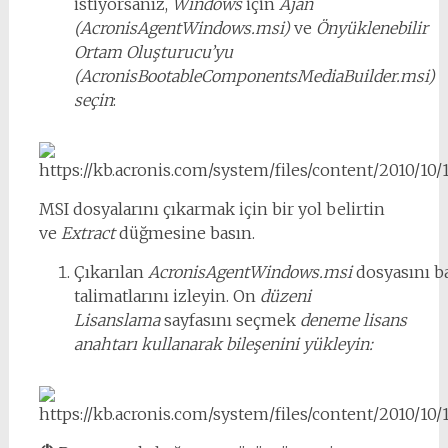
istiyorsanız,
Windows
için
Ajan
(AcronisAgentWindows.msi)
ve
Önyüklenebilir
Ortam Oluşturucu’yu
(AcronisBootableComponentsMediaBuilder.msi)
seçin
:
MSI dosyalarını çıkarmak için bir yol belirtin
ve
Extract
düğmesine basın.
Çıkarılan
AcronisAgentWindows.msi
dosyasını ba
talimatlarını izleyin. On
düzeni
Lisanslama
sayfasını seçmek
deneme lisans
anahtarı kullanarak bileşenini yükleyin: