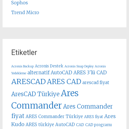
Sophos
Trend Micro
Etiketler
Acronis Destek
Acronis Backup
Acronis Snap Deploy
Acronis
alternatif AutoCAD
ARES 3'lü CAD
Yedekleme
ARESCAD
ARES CAD
arescad fiyat
Ares
AresCAD Türkiye
Commander
Ares Commander
fiyat
Ares
ARES Commander Türkiye
ARES fiyat
Kudo
ARES türkiye
AutoCAD
CAD
CAD programı