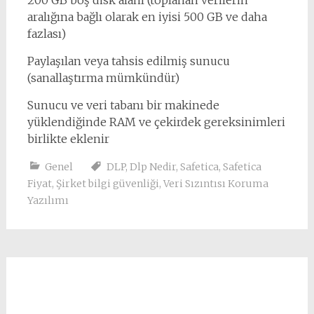
200 GB boş disk alanı (toplanan verilerin
aralığına bağlı olarak en iyisi 500 GB ve daha
fazlası)
Paylaşılan veya tahsis edilmiş sunucu
(sanallaştırma mümkündür)
Sunucu ve veri tabanı bir makinede
yüklendiğinde RAM ve çekirdek gereksinimleri
birlikte eklenir
Genel
DLP
,
Dlp Nedir
,
Safetica
,
Safetica
Fiyat
,
Şirket bilgi güvenliği
,
Veri Sızıntısı Koruma
Yazılımı