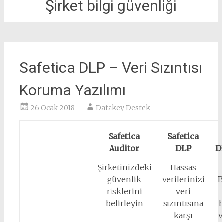
Şirket bilgi güvenliği
Safetica DLP – Veri Sızıntısı
Koruma Yazılımı
26 Ocak 2018
Datakey Destek
Safetica
Safetica
Auditor
DLP
D
Şirketinizdeki
Hassas
güvenlik
verilerinizi
B
risklerini
veri
belirleyin
sızıntısına
karşı
v