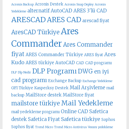
Acronis Destek
Acronis Backup
Acronis Snap Deploy
Acronis
alternatif AutoCAD
ARES 3'lü CAD
Yedekleme
ARESCAD
ARES CAD
arescad fiyat
Ares
AresCAD Türkiye
Commander
Ares Commander
fiyat
Ares
ARES Commander Türkiye
ARES fiyat
Kudo
ARES türkiye
AutoCAD
CAD
CAD programı
DLP Programı
DWG
en iyi
DLP
Dlp Nedir
cad programı
Exchange Backup
Exchange Yedekleme
Mail Arşivleme
GFI Türkiye
Kasperksy Destek
mail
MailStore destek
MailStore fiyat
backup
Mail Yedekleme
mailstore türkiye
Online CAD
Safetica
mail yedekleme programı
Safetica türkiye
destek
Safetica Fiyat
Sophos
Sophos fiyat
Trend Micro
Trend Micro Antivirus
Veeam yedekleme