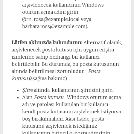
arşivlenecek kullanıcının Windows
oturum açma adını girin
(örn.
ross@example.local
veya
barbara.ross@example.com
).
Lütfen aklınızda bulundurun:
Alternatif olarak,
arşivlenecek posta kutusu için uygun erişim
izinlerine sahip herhangi bir kullanıcı
belirtilebilir. Bu durumda, bu posta kutusunun
altında belirtilmesi zorunludur.
Posta
kutusu
(aşağıya bakınız).
Şifre
altında, kullanıcının şifresini girin.
Alan
Posta kutusu
Windows oturum açma
adı ve parolası kullanılan bir kullanıcı
kendi posta kutusunu arşivlemek istiyorsa
boş bırakılmalıdır. Aksi halde, posta
kutusunu arşivlemek istediğiniz
kullanıcının birincil e-posta adresinin