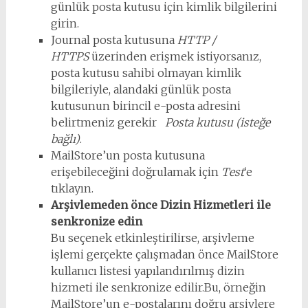
günlük posta kutusu için kimlik bilgilerini
girin.
Journal posta kutusuna
HTTP /
HTTPS
üzerinden erişmek istiyorsanız,
posta kutusu sahibi olmayan kimlik
bilgileriyle, alandaki günlük posta
kutusunun birincil e-posta adresini
belirtmeniz gerekir
Posta kutusu (isteğe
bağlı)
.
MailStore’un posta kutusuna
erişebileceğini doğrulamak için
Test
‘e
tıklayın.
Arşivlemeden önce Dizin Hizmetleri ile
senkronize edin
Bu seçenek etkinleştirilirse, arşivleme
işlemi gerçekte çalışmadan önce MailStore
kullanıcı listesi yapılandırılmış dizin
hizmeti ile senkronize edilir.Bu, örneğin
MailStore’un e-postalarını doğru arşivlere