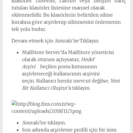
klasörler
Görevler,
Takvim
veya
İletişim
hariç
tutulan klasörler listesine manuel olarak
eklenmelidir. Bu klasörlerin belirtilen silme
kuralına göre arşivlenip silinmesini önlemenin
tek yolu budur.
Devam etmek için
Sonraki’ne
Tıklayın.
MailStore Server’da MailStore yöneticisi
olarak oturum açtıysanız,
Hedef
Arşivi
Seçilen posta kutusunun
arşivleneceği kullanıcının arşivini
seçin. Kullanıcı henüz mevcut değilse,
Yeni
Bir Kullanıcı Oluştur’
a tıklayın.
Sonraki’
ne tıklayın.
Son adımda arşivleme profili için bir isim