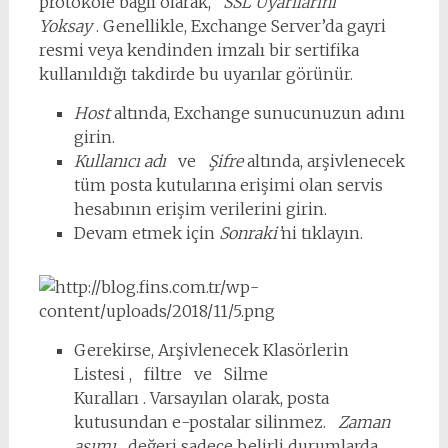
protokole bağlı olarak,
SSL Uyarılarını
Yoksay
. Genellikle, Exchange Server’da gayri
resmi veya kendinden imzalı bir sertifika
kullanıldığı takdirde bu uyarılar görünür.
Host
altında, Exchange sunucunuzun adını
girin.
Kullanıcı adı
ve
Şifre
altında, arşivlenecek
tüm posta kutularına erişimi olan servis
hesabının erişim verilerini girin.
Devam etmek için
Sonraki’
ni tıklayın.
Gerekirse, Arşivlenecek Klasörlerin
Listesi , filtre ve Silme
Kuralları . Varsayılan olarak, posta
kutusundan e-postalar silinmez.
Zaman
aşımı
değeri sadece belirli durumlarda