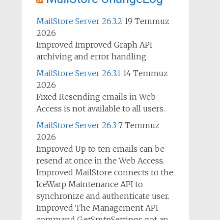
MailStore Server 26.3.2
19 Temmuz
2026
Improved Improved Graph API
archiving and error handling.
MailStore Server 26.3.1
14 Temmuz
2026
Fixed Resending emails in Web
Access is not available to all users.
MailStore Server 26.3
7 Temmuz
2026
Improved Up to ten emails can be
resend at once in the Web Access.
Improved MailStore connects to the
IceWarp Maintenance API to
synchronize and authenticate user.
Improved The Management API
command GetSmtpSettings got an