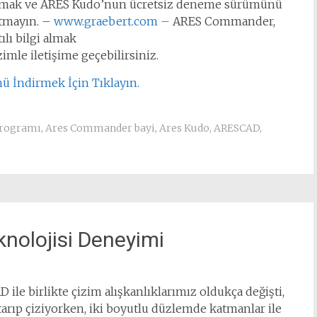
 olmak ve ARES Kudo’nun ücretsiz deneme sürümünü
utmayın. –
www.graebert.com –
ARES Commander,
ılı bilgi almak
mle iletişime geçebilirsiniz.
İndirmek İçin Tıklayın.
programı
,
Ares Commander bayi
,
Ares Kudo
,
ARESCAD
,
nolojisi Deneyimi
 ile birlikte çizim alışkanlıklarımız oldukça değişti,
arıp çiziyorken, iki boyutlu düzlemde katmanlar ile