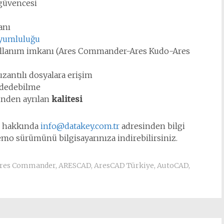
 güvencesi
anı
uyumluluğu
ullanım imkanı (Ares Commander-Ares Kudo-Ares
zantılı dosyalara erişim
ydedebilme
inden ayrılan
kalitesi
rı hakkında
info@datakey.com.tr
adresinden bilgi
emo sürümünü bilgisayarınıza indirebilirsiniz.
res Commander
,
ARESCAD
,
AresCAD Türkiye
,
AutoCAD
,