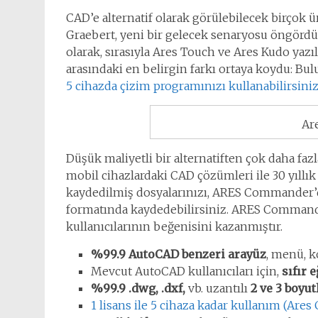
CAD’e alternatif olarak görülebilecek birçok
Graebert, yeni bir gelecek senaryosu öngördü
olarak, sırasıyla Ares Touch ve Ares Kudo yazıl
arasındaki en belirgin farkı ortaya koydu: Bulu
5 cihazda çizim programınızı kullanabilirsiniz
Ar
Düşük maliyetli bir alternatiften çok daha fa
mobil cihazlardaki CAD çözümleri ile 30 yıl
kaydedilmiş dosyalarınızı, ARES Commander’da 
formatında kaydedebilirsiniz. ARES Commander
kullanıcılarının beğenisini kazanmıştır.
%99.9 AutoCAD benzeri arayüz
, menü, k
Mevcut AutoCAD kullanıcıları için,
sıfır 
%99.9 .dwg, .dxf,
vb. uzantılı
2 ve 3 boyut
1 lisans ile 5 cihaza kadar kullanım (A