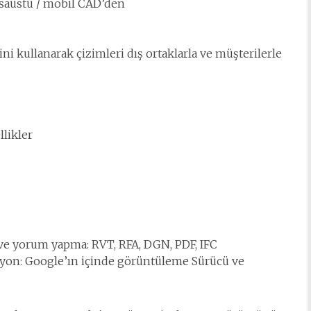
saüstü / mobil CAD’den
ni kullanarak çizimleri dış ortaklarla ve müşterilerle
likler
ve yorum yapma: RVT, RFA, DGN, PDF, IFC
yon: Google’ın içinde görüntüleme Sürücü ve