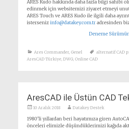
ARES Kudo hakkında daha fazla bilgi sahibi
edinmek için websitemizi ziyaret etmeyi un
ARES Touch ve ARES Kudo ile ilgili daha ayrınt
isterseniz
info@datakey.com.tr
adresinden bizi
Deneme Sürümünü 
Ares Commander
,
Genel
alternatif CAD 
AresCAD Türkiye
,
DWG
,
Online CAD
AresCAD ile Üstün CAD Tek
10 Aralık 2018
Datakey Destek
1980’li yıllardan beri hayatımıza giren AutoCAD
önceleri elimizle düşündüklerimizi kağıda akt