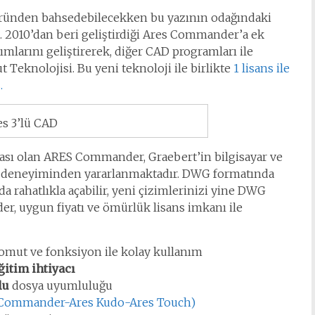
 üründen bahsedebilecekken bu yazının odağındaki
. 2010’dan beri geliştirdiği Ares Commander’a ek
ımlarını geliştirerek, diğer CAD programları ile
t Teknolojisi. Bu yeni teknoloji ile birlikte
1 lisans ile
.
es 3’lü CAD
zlası olan ARES Commander, Graebert’in bilgisayar ve
lık deneyiminden yararlanmaktadır. DWG formatında
rahatlıkla açabilir, yeni çizimlerinizi yine DWG
, uygun fiyatı ve ömürlük lisans imkanı ile
omut ve fonksiyon ile kolay kullanım
eğitim ihtiyacı
lu
dosya uyumluluğu
res Commander-Ares Kudo-Ares Touch)