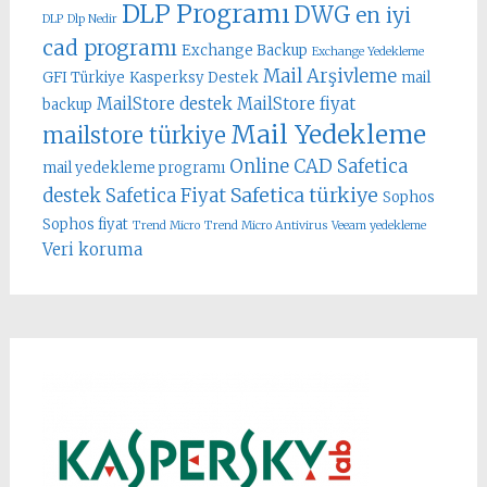
DLP Programı
DWG
en iyi
DLP
Dlp Nedir
cad programı
Exchange Backup
Exchange Yedekleme
Mail Arşivleme
GFI Türkiye
Kasperksy Destek
mail
MailStore destek
MailStore fiyat
backup
Mail Yedekleme
mailstore türkiye
Online CAD
Safetica
mail yedekleme programı
Safetica türkiye
destek
Safetica Fiyat
Sophos
Sophos fiyat
Trend Micro
Trend Micro Antivirus
Veeam yedekleme
Veri koruma