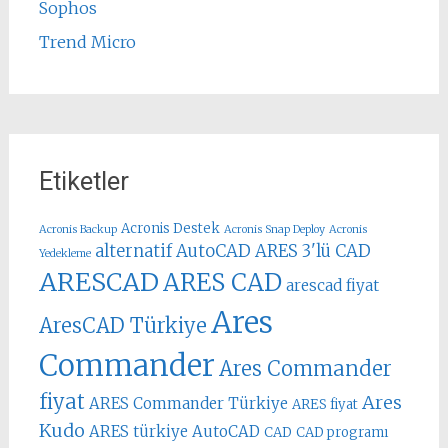
Sophos
Trend Micro
Etiketler
Acronis Destek
Acronis Backup
Acronis Snap Deploy
Acronis
alternatif AutoCAD
ARES 3'lü CAD
Yedekleme
ARESCAD
ARES CAD
arescad fiyat
Ares
AresCAD Türkiye
Commander
Ares Commander
fiyat
Ares
ARES Commander Türkiye
ARES fiyat
Kudo
ARES türkiye
AutoCAD
CAD
CAD programı