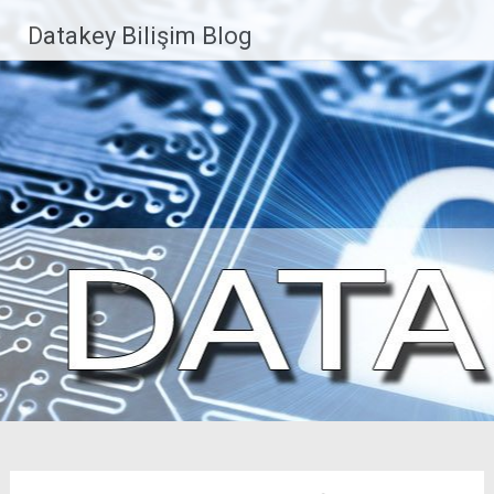
İçeriğe
Datakey Bilişim Blog
geç