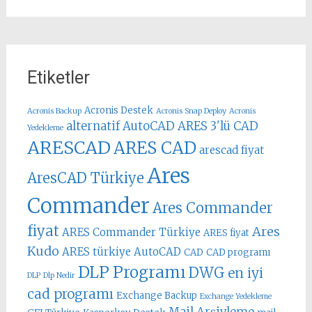
Etiketler
Acronis Destek
Acronis Backup
Acronis Snap Deploy
Acronis
alternatif AutoCAD
ARES 3'lü CAD
Yedekleme
ARESCAD
ARES CAD
arescad fiyat
Ares
AresCAD Türkiye
Commander
Ares Commander
fiyat
Ares
ARES Commander Türkiye
ARES fiyat
Kudo
ARES türkiye
AutoCAD
CAD
CAD programı
DLP Programı
DWG
en iyi
DLP
Dlp Nedir
cad programı
Exchange Backup
Exchange Yedekleme