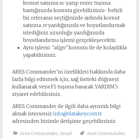
komut satırına sc yazıp enter tuşuna
bastığınızda komuta girebilirsiniz- belirli
bir referansı seçtiğinizde ardında komut
satırına
re
yazdığınızda ve boyutlandırmak
istediğiniz uzunluğu yazdığınızda
boyutlandırma işlemi gerçekleşecektir.
Aynı işlemi
“align”
komutu ile de kolaylıkla
yapabilirsiniz.
ARES Commander’ın özellikleri hakkında daha
fazla bilgi edinmek için, sağ üstteki düğmeyi
kullanarak veya F1 tuşuna basarak YARDIM’ı
ziyaret edebilirsiniz.
ARES Commander ile ilgili daha ayrıntılı bilgi
almak isterseniz
info@datakey.com.tr
adresinden bizimle iletişime geçebilirsiniz.
Ares Commander
,
Genel
Ares Commander
,