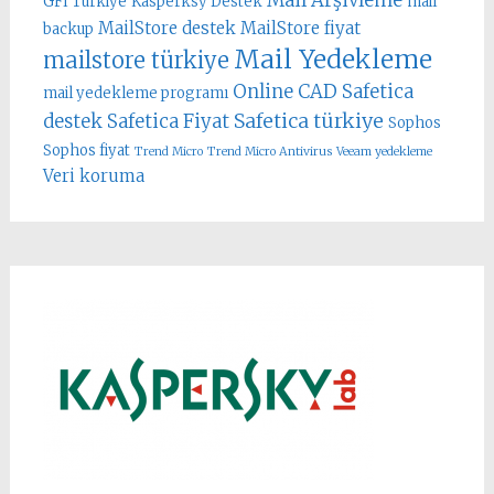
Mail Arşivleme
GFI Türkiye
Kasperksy Destek
mail
MailStore destek
MailStore fiyat
backup
Mail Yedekleme
mailstore türkiye
Online CAD
Safetica
mail yedekleme programı
Safetica türkiye
destek
Safetica Fiyat
Sophos
Sophos fiyat
Trend Micro
Trend Micro Antivirus
Veeam yedekleme
Veri koruma