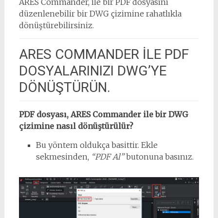
ARES Commander, ile bir PDF dosyasını
düzenlenebilir bir DWG çizimine rahatlıkla
dönüştürebilirsiniz.
ARES COMMANDER İLE PDF
DOSYALARINIZI DWG’YE
DÖNÜŞTÜRÜN.
PDF dosyası, ARES Commander ile bir DWG
çizimine nasıl dönüştürülür?
Bu yöntem oldukça basittir. Ekle
sekmesinden,
“PDF Al”
butonuna basınız.