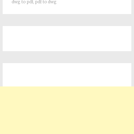
dwg to pdf
,
pdf to dwg