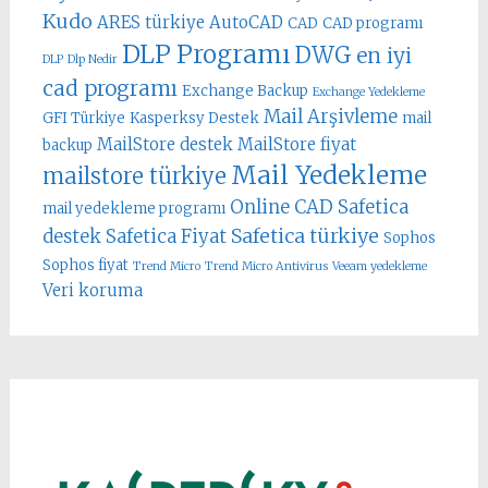
Kudo
ARES türkiye
AutoCAD
CAD
CAD programı
DLP Programı
DWG
en iyi
DLP
Dlp Nedir
cad programı
Exchange Backup
Exchange Yedekleme
Mail Arşivleme
GFI Türkiye
Kasperksy Destek
mail
MailStore destek
MailStore fiyat
backup
Mail Yedekleme
mailstore türkiye
Online CAD
Safetica
mail yedekleme programı
Safetica türkiye
destek
Safetica Fiyat
Sophos
Sophos fiyat
Trend Micro
Trend Micro Antivirus
Veeam yedekleme
Veri koruma