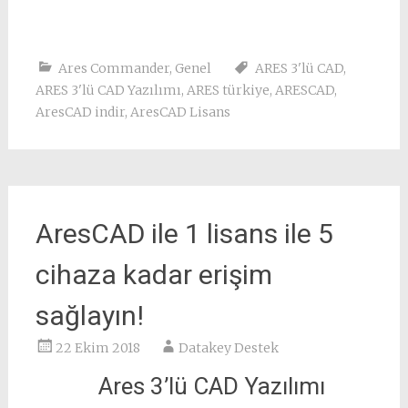
Ares Commander
,
Genel
ARES 3'lü CAD
,
ARES 3'lü CAD Yazılımı
,
ARES türkiye
,
ARESCAD
,
AresCAD indir
,
AresCAD Lisans
AresCAD ile 1 lisans ile 5
cihaza kadar erişim
sağlayın!
22 Ekim 2018
Datakey Destek
Ares 3’lü CAD Yazılımı