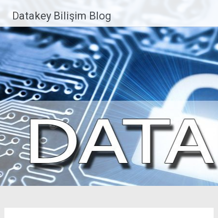
İçeriğe
Datakey Bilişim Blog
geç