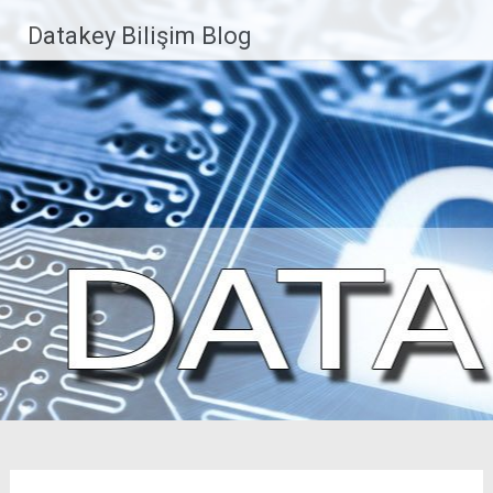
İçeriğe
Datakey Bilişim Blog
geç