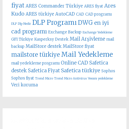
fiyat
Ares
ARES Commander Türkiye
ARES fiyat
Kudo
ARES türkiye
AutoCAD
CAD
CAD programı
DLP Programı
DWG
en iyi
DLP
Dlp Nedir
cad programı
Exchange Backup
Exchange Yedekleme
Mail Arşivleme
GFI Türkiye
Kasperksy Destek
mail
MailStore destek
MailStore fiyat
backup
Mail Yedekleme
mailstore türkiye
Online CAD
Safetica
mail yedekleme programı
Safetica türkiye
destek
Safetica Fiyat
Sophos
Sophos fiyat
Trend Micro
Trend Micro Antivirus
Veeam yedekleme
Veri koruma