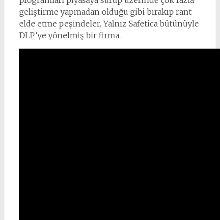
geliştirme yapmadan olduğu gibi bırakıp rant
elde etme peşindeler. Yalnız Safetica bütünüyle
DLP’ye yönelmiş bir firma.