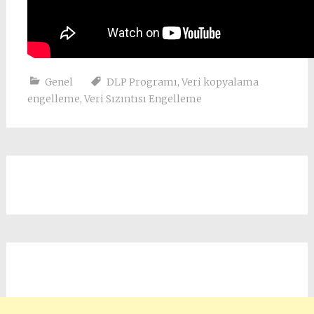
Genel
DLP Programı
,
Veri kopyalama
engelleme
,
Veri Sızıntısı Engelleme