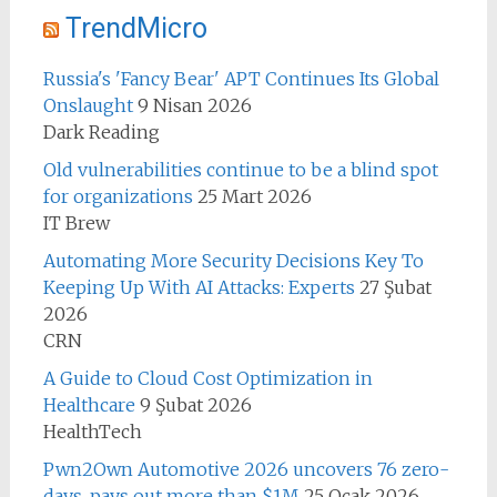
TrendMicro
Russia's 'Fancy Bear' APT Continues Its Global
Onslaught
9 Nisan 2026
Dark Reading
Old vulnerabilities continue to be a blind spot
for organizations
25 Mart 2026
IT Brew
Automating More Security Decisions Key To
Keeping Up With AI Attacks: Experts
27 Şubat
2026
CRN
A Guide to Cloud Cost Optimization in
Healthcare
9 Şubat 2026
HealthTech
Pwn2Own Automotive 2026 uncovers 76 zero-
days, pays out more than $1M
25 Ocak 2026