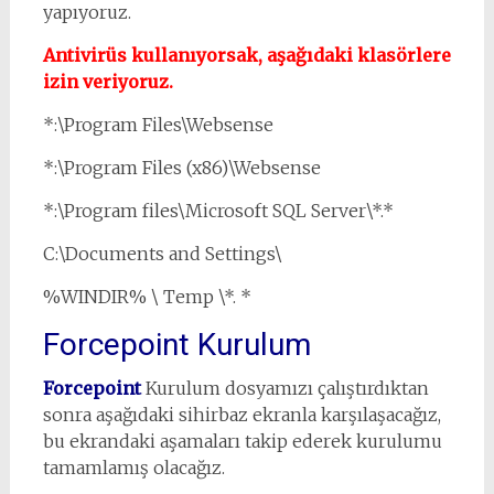
yapıyoruz.
Antivirüs kullanıyorsak, aşağıdaki klasörlere
izin veriyoruz.
*:\Program Files\Websense
*:\Program Files (x86)\Websense
*:\Program files\Microsoft SQL Server\*.*
C:\Documents and Settings\
%WINDIR% \ Temp \*. *
Forcepoint Kurulum
Forcepoint
Kurulum dosyamızı çalıştırdıktan
sonra aşağıdaki sihirbaz ekranla karşılaşacağız,
bu ekrandaki aşamaları takip ederek kurulumu
tamamlamış olacağız.