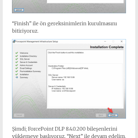
“Finish” ile ön gereksinimlerin kurulmasını
bitiriyoruz.
Şimdi; ForcePoint DLP 8.4.0.200 bileşenlerini
yüklemeye başlıyoruz, “Next” ile devam edelim.