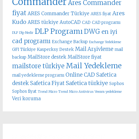
Commander
Ares Commander
fiyat
Ares
ARES Commander Türkiye
ARES fiyat
Kudo
ARES türkiye
AutoCAD
CAD
CAD programı
DLP Programı
DWG
en iyi
DLP
Dlp Nedir
cad programı
Exchange Backup
Exchange Yedekleme
Mail Arşivleme
GFI Türkiye
Kasperksy Destek
mail
MailStore destek
MailStore fiyat
backup
Mail Yedekleme
mailstore türkiye
Online CAD
Safetica
mail yedekleme programı
Safetica türkiye
destek
Safetica Fiyat
Sophos
Sophos fiyat
Trend Micro
Trend Micro Antivirus
Veeam yedekleme
Veri koruma