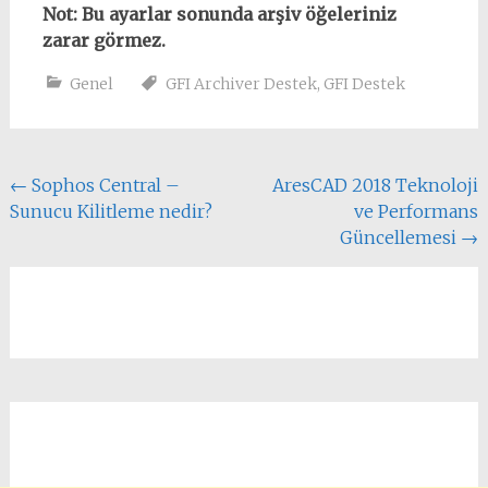
Not: Bu ayarlar sonunda arşiv öğeleriniz
zarar görmez.
Genel
GFI Archiver Destek
,
GFI Destek
Yazı
←
Sophos Central –
AresCAD 2018 Teknoloji
Sunucu Kilitleme nedir?
ve Performans
dolaşımı
Güncellemesi
→