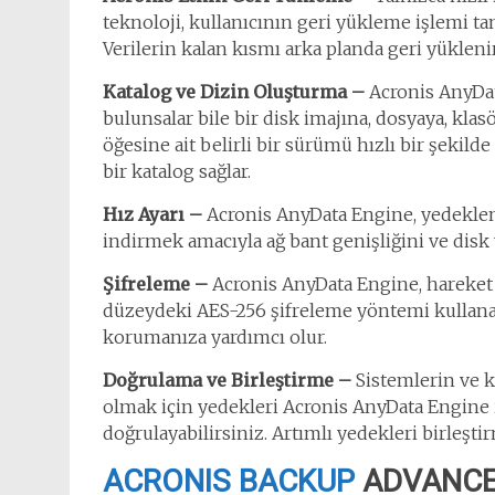
teknoloji, kullanıcının geri yükleme işlemi 
Verilerin kalan kısmı arka planda geri yüklenir
Katalog ve Dizin Oluşturma –
Acronis AnyDat
bulunsalar bile bir disk imajına, dosyaya, kla
öğesine ait belirli bir sürümü hızlı bir şekil
bir katalog sağlar.
Hız Ayarı –
Acronis AnyData Engine, yedekleme
indirmek amacıyla ağ bant genişliğini ve disk 
Şifreleme –
Acronis AnyData Engine, hareket 
düzeydeki AES-256 şifreleme yöntemi kullanara
korumanıza yardımcı olur.
Doğrulama ve Birleştirme –
Sistemlerin ve k
olmak için yedekleri Acronis AnyData Engine
doğrulayabilirsiniz. Artımlı yedekleri birleş
ACRONIS BACKUP
ADVANCE