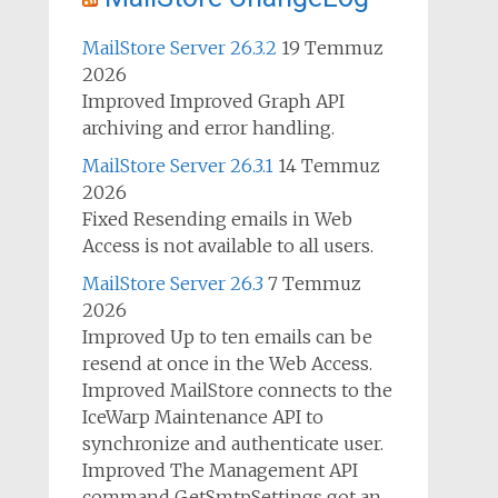
MailStore Server 26.3.2
19 Temmuz
2026
Improved Improved Graph API
archiving and error handling.
MailStore Server 26.3.1
14 Temmuz
2026
Fixed Resending emails in Web
Access is not available to all users.
MailStore Server 26.3
7 Temmuz
2026
Improved Up to ten emails can be
resend at once in the Web Access.
Improved MailStore connects to the
IceWarp Maintenance API to
synchronize and authenticate user.
Improved The Management API
command GetSmtpSettings got an