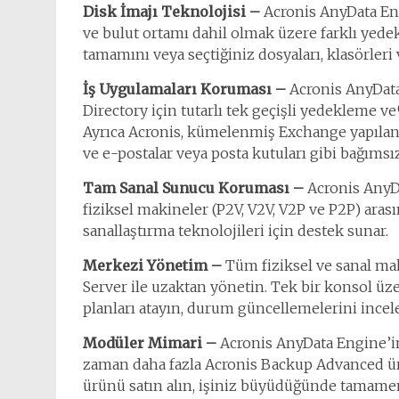
Disk İmajı Teknolojisi –
Acronis AnyData Eng
ve bulut ortamı dahil olmak üzere farklı yed
tamamını veya seçtiğiniz dosyaları, klasörleri 
İş Uygulamaları Koruması –
Acronis AnyData
Directory için tutarlı tek geçişli yedeklem
Ayrıca Acronis, kümelenmiş Exchange yapılan
ve e-postalar veya posta kutuları gibi bağımsı
Tam Sanal Sunucu Koruması –
Acronis AnyDa
fiziksel makineler (P2V, V2V, V2P ve P2P) aras
sanallaştırma teknolojileri için destek sunar.
Merkezi Yönetim –
Tüm fiziksel ve sanal ma
Server ile uzaktan yönetin. Tek bir konsol ü
planları atayın, durum güncellemelerini inceley
Modüler Mimari –
Acronis AnyData Engine’i
zaman daha fazla Acronis Backup Advanced ürü
ürünü satın alın, işiniz büyüdüğünde tamam