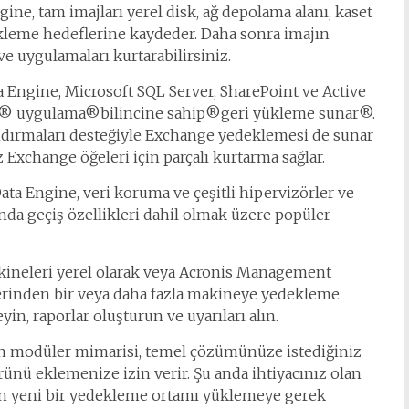
ine, tam imajları yerel disk, ağ depolama alanı, kaset
ekleme hedeflerine kaydeder. Daha sonra imajın
ve uygulamaları kurtarabilirsiniz.
 Engine, Microsoft SQL Server, SharePoint ve Active
e ve® uygulama®bilincine sahip®geri yükleme sunar®.
dırmaları desteğiyle Exchange yedeklemesi de sunar
z Exchange öğeleri için parçalı kurtarma sağlar.
ta Engine, veri koruma ve çeşitli hipervizörler ve
ında geçiş özellikleri dahil olmak üzere popüler
kineleri yerel olarak veya Acronis Management
zerinden bir veya daha fazla makineye yedekleme
in, raporlar oluşturun ve uyarıları alın.
n modüler mimarisi, temel çözümünüze istediğiniz
nü eklemenize izin verir. Şu anda ihtiyacınız olan
en yeni bir yedekleme ortamı yüklemeye gerek