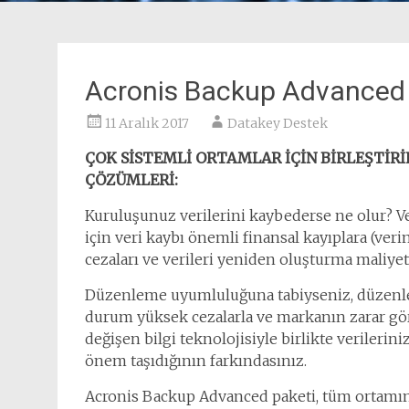
Acronis Backup Advanced 
11 Aralık 2017
Datakey Destek
ÇOK SİSTEMLİ ORTAMLAR İÇİN BİRLEŞTİR
ÇÖZÜMLERİ:
Kuruluşunuz verilerini kaybederse ne olur? Ve
için veri kaybı önemli finansal kayıplara (veri
cezaları ve verileri yeniden oluşturma maliyeti)
Düzenleme uyumluluğuna tabiyseniz, düzenle
durum yüksek cezalarla ve markanın zarar gör
değişen bilgi teknolojisiyle birlikte verilerin
önem taşıdığının farkındasınız.
Acronis Backup Advanced paketi, tüm ortamınız