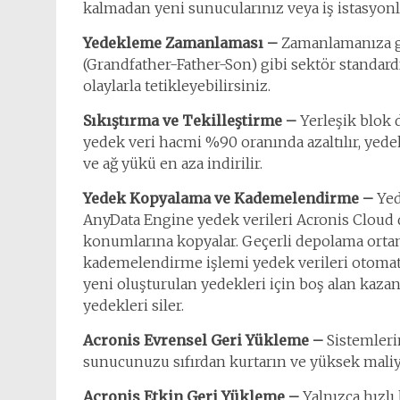
kalmadan yeni sunucularınız veya iş istasyonl
Yedekleme Zamanlaması –
Zamanlamanıza gö
(Grandfather-Father-Son) gibi sektör standard
olaylarla tetikleyebilirsiniz.
Sıkıştırma ve Tekilleştirme –
Yerleşik blok 
yedek veri hacmi %90 oranında azaltılır, yedek
ve ağ yükü en aza indirilir.
Yedek Kopyalama ve Kademelendirme –
Yed
AnyData Engine yedek verileri Acronis Cloud 
konumlarına kopyalar. Geçerli depolama ortam
kademelendirme işlemi yedek verileri otomat
yeni oluşturulan yedekleri için boş alan kaz
yedekleri siler.
Acronis Evrensel Geri Yükleme –
Sistemleri
sunucunuzu sıfırdan kurtarın ve yüksek maliye
Acronis Etkin Geri Yükleme –
Yalnızca hızlı